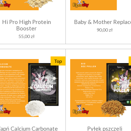
Hi Pro High Protein
Baby & Mother Replac
Booster
90,00 zł
55,00 zł
Top
apń Calcium Carbonate
Pyłek pszczeli