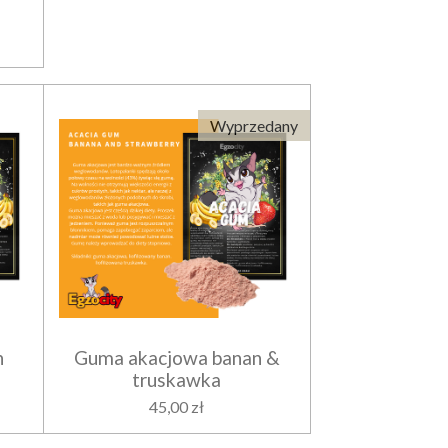
Wyprzedany
n
Guma akacjowa banan &
truskawka
45,00 zł