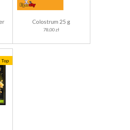
er
Colostrum 25 g
78,00 zł
Top