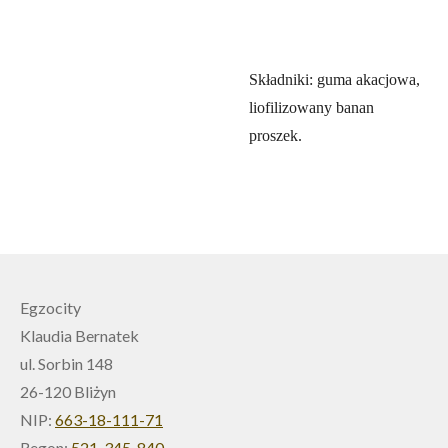
Składniki: guma akacjowa,
liofilizowany banan
proszek.
Egzocity
Klaudia Bernatek
ul. Sorbin 148
26-120 Bliżyn
NIP:
663-18-111-71
Regon:
521-345-840