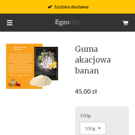
Szybka dostawa
Przejdź
do
głównej
treści
Guma
akacjowa
banan
45,00 zł
100g