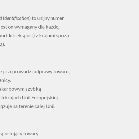
 Identification
) to unijny numer
 Jest on wymagany dla każdej
ort lub eksport) z krajami spoza
ą).
ie przeprowadzi odprawy towaru,
nicy.
-skarbowym szybką
h krajach Unii Europejskiej.
uje na terenie całej Unii.
sportujący towary.