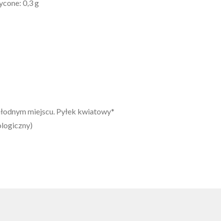
cone: 0,3 g
łodnym miejscu. Pyłek kwiatowy*
ologiczny)