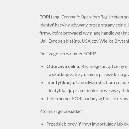
EORI
(ang.
Economic Operators Registration and
identyfikacyjny używany przez organy celne.
firmy, która prowadzi wymianę handlową (imp
Unii Europejskiej (np. USA czy Wielką Brytani
Do czego służy numer EORI?
Odprawa celna:
Bez niego urząd celny n
co skutkuje zatrzymaniem przesyłki na gra
Identyfikacja:
Umożliwia służbom celno
identyfikację przedsiębiorcy we wszystkic
Jeden numer EORI nadany w Polsce obowiąz
Kto musi go posiadać?
Przedsiębiorcy (firmy) importujący lub ek