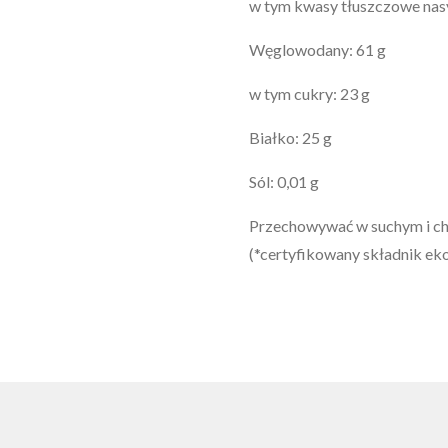
w tym kwasy tłuszczowe nasy
Węglowodany: 61 g
w tym cukry: 23 g
Białko: 25 g
Sól: 0,01 g
Przechowywać w suchym i ch
(*certyfikowany składnik ek