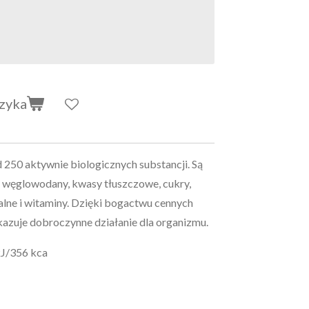
zyka
d 250 aktywnie biologicznych
substancji. Są
y, węglowodany, kwasy tłuszczowe, cukry,
alne i witaminy. Dzięki bogactwu cennych
kazuje dobroczynne działanie dla organizmu.
kJ/356 kca