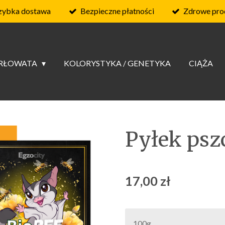
zybka dostawa
Bezpieczne płatności
Zdrowe pro
ARŁOWATA
KOLORYSTYKA / GENETYKA
CIĄŻA
Pyłek psz
17,00 zł
100g