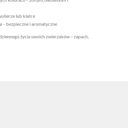
olierze lub klatce
sa – bezpieczne i aromatyczne
dziennego życia swoich zwierzaków – zapach,