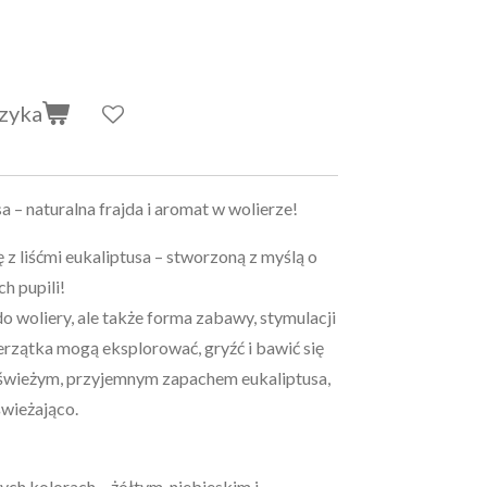
zyka
a – naturalna frajda i aromat w wolierze!
z liśćmi eukaliptusa – stworzoną z myślą o
h pupili!
do woliery, ale także forma zabawy, stymulacji
erzątka mogą eksplorować, gryźć i bawić się
ię świeżym, przyjemnym zapachem eukaliptusa,
świeżająco.
ch kolorach – żółtym, niebieskim i