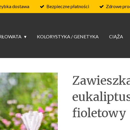
zybka dostawa
Bezpieczne płatności
Zdrowe pro
ARŁOWATA
KOLORYSTYKA / GENETYKA
CIĄŻA
Zawieszka
eukaliptu
fioletowy