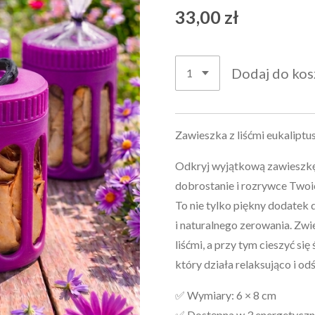
33,00 zł
Dodaj do kos
Zawieszka z liśćmi eukaliptus
Odkryj wyjątkową zawieszkę 
dobrostanie i rozrywce Twoic
To nie tylko piękny dodatek 
i naturalnego zerowania. Zwi
liśćmi, a przy tym cieszyć s
który działa relaksująco i od
✅ Wymiary: 6 × 8 cm
✅ Dostępna w 3 energetyczny