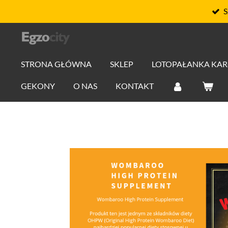
S
Przejdź
do
głównej
treści
STRONA GŁÓWNA
SKLEP
LOTOPAŁANKA KA
GEKONY
O NAS
KONTAKT