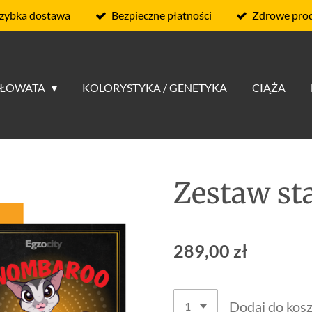
zybka dostawa
Bezpieczne płatności
Zdrowe pro
RŁOWATA
KOLORYSTYKA / GENETYKA
CIĄŻA
Zestaw st
289,00 zł
Dodaj do kos