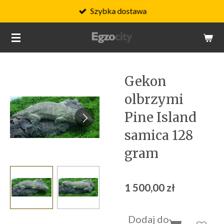
Szybka dostawa
Przejdź
do
głównej
treści
Gekon
olbrzymi
Pine Island
samica 128
gram
1 500,00 zł
Dodaj do