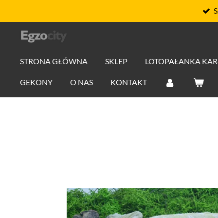
S
Przejdź
do
głównej
treści
STRONA GŁÓWNA
SKLEP
LOTOPAŁANKA KA
GEKONY
O NAS
KONTAKT