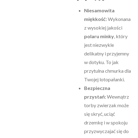
Niesamowita
miękkość:
Wykonana
z wysokiej jakości
polaru minky
, który
jest niezwykle
delikatny i przyjemny
w dotyku. To jak
przytulna chmurka dla
Twojej lotopałanki.
Bezpieczna
przystań:
Wewnątrz
torby zwierzak może
się skryć, uciąć
drzemkę i w spokoju
przyzwyczajać się do