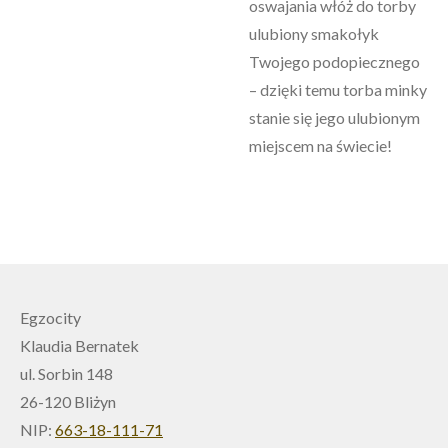
oswajania włóż do torby
ulubiony smakołyk
Twojego podopiecznego
– dzięki temu torba minky
stanie się jego ulubionym
miejscem na świecie!
Egzocity
Klaudia Bernatek
ul. Sorbin 148
26-120 Bliżyn
NIP:
663-18-111-71