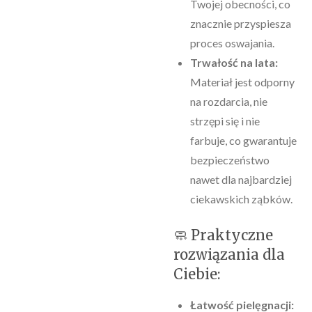
Twojej obecności, co
znacznie przyspiesza
proces oswajania.
Trwałość na lata:
Materiał jest odporny
na rozdarcia, nie
strzępi się i nie
farbuje, co gwarantuje
bezpieczeństwo
nawet dla najbardziej
ciekawskich ząbków.
​🧼 Praktyczne
rozwiązania dla
Ciebie:
Łatwość pielęgnacji: