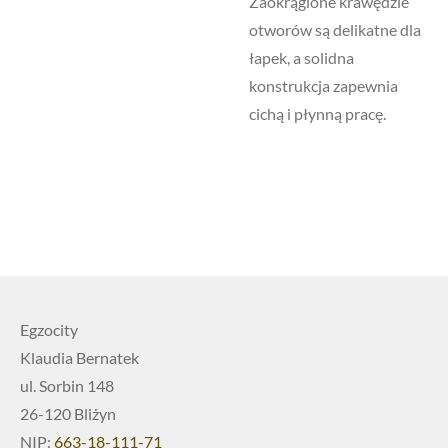
Zaokrąglone krawędzie
otworów są delikatne dla
łapek, a solidna
konstrukcja zapewnia
cichą i płynną pracę.
Egzocity
Klaudia Bernatek
ul. Sorbin 148
26-120 Bliżyn
NIP:
663-18-111-71