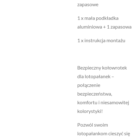
zapasowe
1 x mała podkładka
aluminiowa + 1 zapasowa
1 x instrukcja montażu
Bezpieczny kołowrotek
dla lotopałanek –
połączenie
bezpieczeństwa,
komfortu i niesamowitej
kolorystyki!
Pozwól swoim
lotopałankom cieszyć się