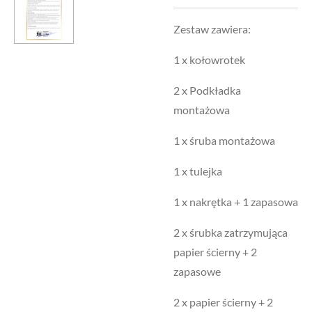
Zestaw zawiera:
1 x kołowrotek
2 x Podkładka
montażowa
1 x śruba montażowa
1 x tulejka
1 x nakrętka + 1 zapasowa
2 x śrubka zatrzymująca
papier ścierny + 2
zapasowe
2 x papier ścierny + 2