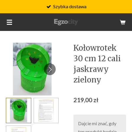
Szybka dostawa
Przejdź
do
głównej
treści
Kołowrotek
30 cm 12 cali
jaskrawy
zielony
219,00 zł
Dajcie mi znać, gdy
ten produkt będzie