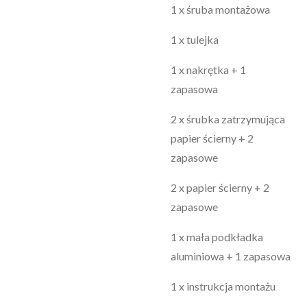
1 x śruba montażowa
1 x tulejka
1 x nakrętka + 1
zapasowa
2 x śrubka zatrzymująca
papier ścierny + 2
zapasowe
2 x papier ścierny + 2
zapasowe
1 x mała podkładka
aluminiowa + 1 zapasowa
1 x instrukcja montażu