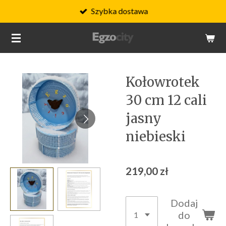
Szybka dostawa
Przejdź
do
głównej
treści
Kołowrotek
30 cm 12 cali
jasny
niebieski
219,00 zł
Dodaj
do