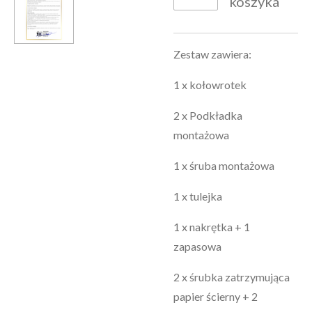
koszyka
Zestaw zawiera:
1 x kołowrotek
2 x Podkładka
montażowa
1 x śruba montażowa
1 x tulejka
1 x nakrętka + 1
zapasowa
2 x śrubka zatrzymująca
papier ścierny + 2