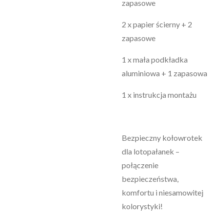
zapasowe
2 x papier ścierny + 2
zapasowe
1 x mała podkładka
aluminiowa + 1 zapasowa
1 x instrukcja montażu
Bezpieczny kołowrotek
dla lotopałanek –
połączenie
bezpieczeństwa,
komfortu i niesamowitej
kolorystyki!