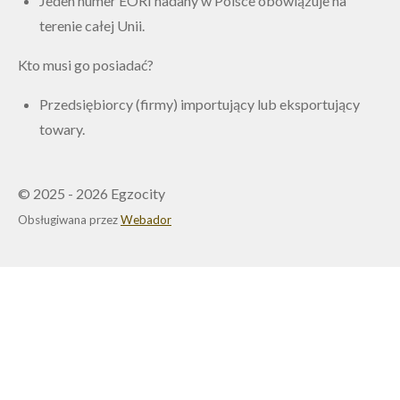
Jeden numer EORI nadany w Polsce obowiązuje na
terenie całej Unii.
Kto musi go posiadać?
Przedsiębiorcy (firmy) importujący lub eksportujący
towary.
© 2025 - 2026 Egzocity
Obsługiwana przez
Webador