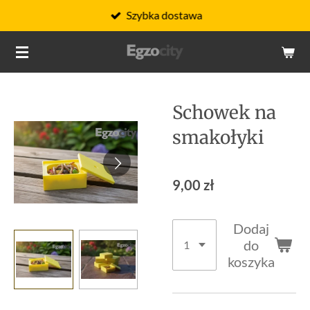
Szybka dostawa
Przejdź
do
głównej
treści
Schowek na
smakołyki
9,00 zł
Dodaj
do
koszyka