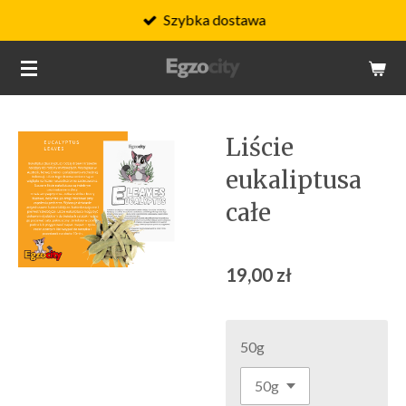
Szybka dostawa
Przejdź
do
głównej
treści
Liście
eukaliptusa
całe
19,00 zł
50g