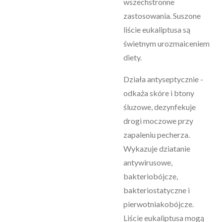
wszechstronne
zastosowania. Suszone
liście eukaliptusa są
świetnym urozmaiceniem
diety.
Działa antyseptycznie -
odkaża skóre i btony
śluzowe, dezynfekuje
drogi moczowe przy
zapaleniu pecherza.
Wykazuje dziatanie
antywirusowe,
bakteriobójcze,
bakteriostatyczne i
pierwotniakobójcze.
Liście eukaliptusa mogą