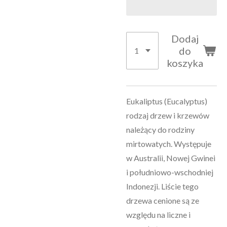
Dodaj
do
koszyka
Eukaliptus (Eucalyptus)
rodzaj drzew i krzewów
należący do rodziny
mirtowatych. Występuje
w Australii, Nowej Gwinei
i południowo-wschodniej
Indonezji. Liście tego
drzewa cenione są ze
względu na liczne i