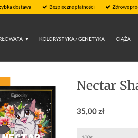
zybka dostawa
Bezpieczne płatności
Zdrowe pro
ARŁOWATA
KOLORYSTYKA / GENETYKA
CIĄŻA
Nectar S
35,00 zł
100g