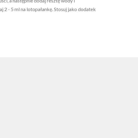
uści, a następnie dodaj resztę wody i
 2 - 5 ml na lotopałankę. Stosuj jako dodatek