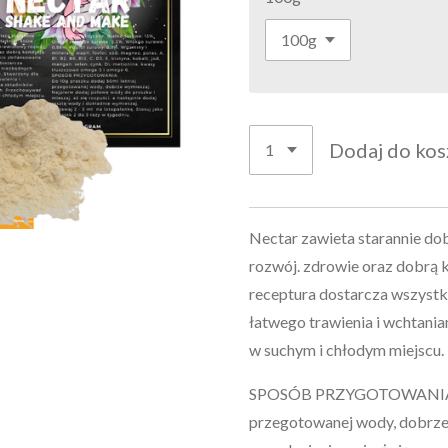
Dodaj do kos
Nectar zawieta starannie do
rozwój. zdrowie oraz dobrą
receptura dostarcza wszystk
łatwego trawienia i wchtan
w suchym i chłodym miejscu.
SPOSÓB PRZYGOTOWANIA: Do
przegotowanej wody, dobrze