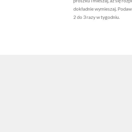
proszku i mieszaj, aż się rozp
dokładnie wymieszaj. Podawaj
2 do 3 razy w tygodniu.