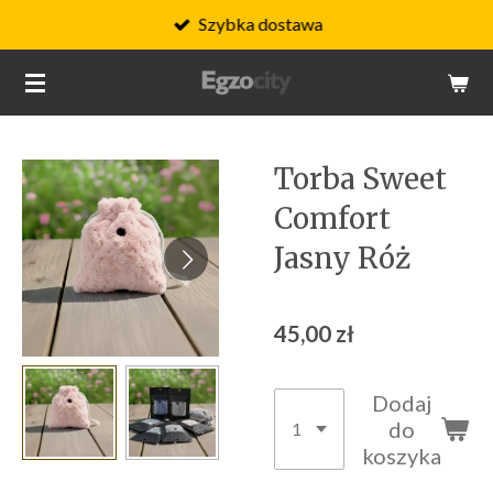
Szybka dostawa
Przejdź
do
głównej
treści
Torba Sweet
Comfort
Jasny Róż
45,00 zł
Dodaj
do
koszyka