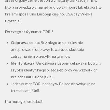
przez organy celne. Jest on wymagany dla każdej firmy,
która prowadzi wymianę handlową (import lub eksport) z
krajami spoza Unii Europejskiej (np. USA czy Wielką
Brytanią).
Do czego służy numer EORI?
Odprawa celna:
Bez niego urząd celny nie
przeprowadzi odprawy towaru, co skutkuje
zatrzymaniem przesyłki na granicy.
Identyfikacja:
Umożliwia służbom celno-skarbowym
szybką identyfikację przedsiębiorcy we wszystkich
krajach Unii Europejskiej.
Jeden numer EORI nadany w Polsce obowiązuje na
terenie całej Unii.
Kto musi go posiadać?