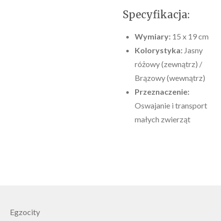
​Specyfikacja:
Wymiary:
15 x 19 cm
Kolorystyka:
Jasny
różowy (zewnątrz) /
Brązowy (wewnątrz)
Przeznaczenie:
Oswajanie i transport
małych zwierząt
Egzocity