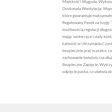
​Miękkość i Wygoda: Wykonan
​Doskonała Wentylacja: Wypo
które gwarantuje maksymaln
​Regulowany Pasek na Szyję: 
możliwością regulacji długośc
mając wolne ręce i stały kont
​Łatwość w Utrzymaniu Czyst
bezpiecznie prać w pralce, c
zachowanie świeżości na dłuż
​Bezpieczne Zapięcie: Wytrz
odpięcie paska, co ułatwia d