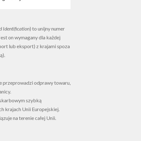
 Identification
) to unijny numer
 Jest on wymagany dla każdej
ort lub eksport) z krajami spoza
ą).
ie przeprowadzi odprawy towaru,
nicy.
-skarbowym szybką
h krajach Unii Europejskiej.
uje na terenie całej Unii.