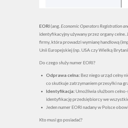
EORI
(ang.
Economic Operators Registration and
identyfikacyjny używany przez organy celne.
firmy, która prowadzi wymianę handlową (imp
Unii Europejskiej (np. USA czy Wielką Brytani
Do czego służy numer EORI?
Odprawa celna:
Bez niego urząd celny n
co skutkuje zatrzymaniem przesyłki na gra
Identyfikacja:
Umożliwia służbom celno
identyfikację przedsiębiorcy we wszystkic
Jeden numer EORI nadany w Polsce obowiąz
Kto musi go posiadać?