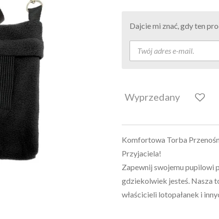
Dajcie mi znać, gdy ten p
Wyprzedany
Komfortowa Torba Przenośn
Przyjaciela!
​Zapewnij swojemu pupilowi p
gdziekolwiek jesteś. Nasza t
właścicieli lotopałanek i inn