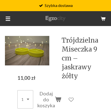
Szybka dostawa
Przejdź
do
głównej
treści
Trójdzielna
Miseczka 9
cm –
jaskrawy
żółty
11,00 zł
Dodaj
do
koszyka